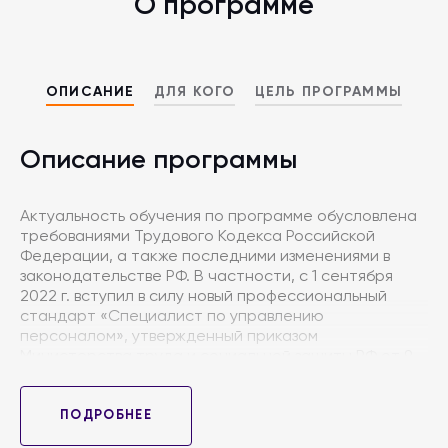
О программе
ОПИСАНИЕ
ДЛЯ КОГО
ЦЕЛЬ ПРОГРАММЫ
Описание программы
Актуальность обучения по программе обусловлена
требованиями Трудового Кодекса Российской
Федерации, а также последними изменениями в
законодательстве РФ. В частности, с 1 сентября
2022 г. вступил в силу новый профессиональный
стандарт «Специалист по управлению
персоналом», утвержденный приказом
Министерства труда и социальной защиты РФ от 9
марта 2022 г. N 109н. Кроме того, с 1 сентября 2022 г.
произошли важные изменения в законодательстве о
персональных данных, знания которого являются
ПОДРОБНЕЕ
необходимыми для принятия управленческих