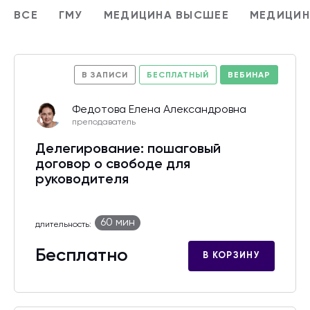
ВСЕ
ГМУ
МЕДИЦИНА ВЫСШЕЕ
МЕДИЦИН
В ЗАПИСИ
БЕСПЛАТНЫЙ
ВЕБИНАР
Федотова Елена Александровна
преподаватель
Делегирование: пошаговый
договор о свободе для
руководителя
60 мин
длительность:
Бесплатно
В КОРЗИНУ