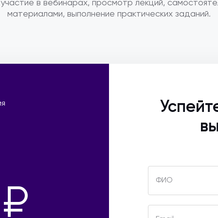
участие в вебинарах, просмотр лекций, самостояте
материалами, выполнение практических заданий.
Успейт
ия
вы
ФИО
 ₽