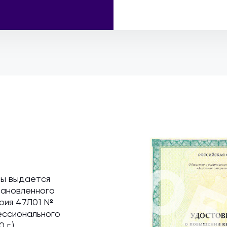
мы выдается
тановленного
ерия 47Л01 №
ессионального
 г.)