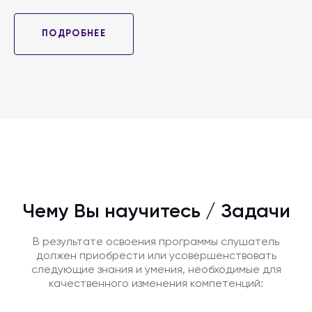
разборкой конструкций, уходом и обработкой
поверхности плит, стыков (зачисткой, насечкой,
сверлением, отделкой и т. д.). Специалист
ПОДРОБНЕЕ
принимает участие в возведении жилых и
промышленных зданий, сооружений. При
проведении строительных работ работник
изготавливает фундаментные сваи, заливает
траншеи и скважины, делает плиты, балконы,
лестничные пролеты, панели, в некоторых случаях
– создает дорожные покрытия. В ремонтной
деятельности бетонщик осуществляет уход за
бетонными конструкциями различного назначения,
производит заливку полов.
Чему Вы научитесь / Задачи
В результате освоения программы слушатель
должен приобрести или усовершенствовать
следующие знания и умения, необходимые для
качественного изменения компетенций: