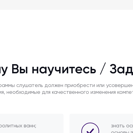
у Вы научитесь / За
граммы слушатель должен приобрести или усоверше
ия, необходимые для качественного изменения компе
ролитных ванн;
знать ос
основы 