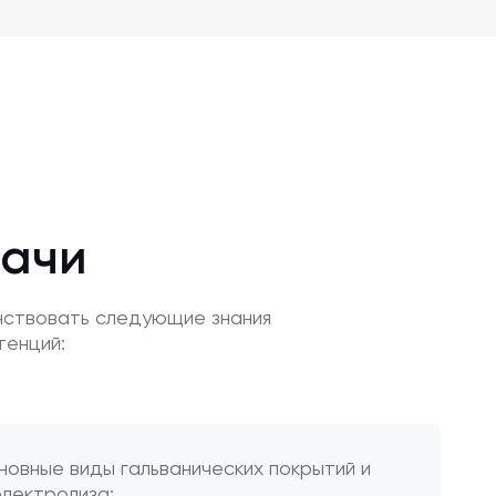
дачи
нствовать следующие знания
тенций:
новные виды гальванических покрытий и
электролиза;