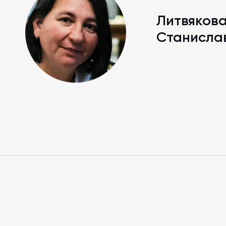
Литвякова
Станисла