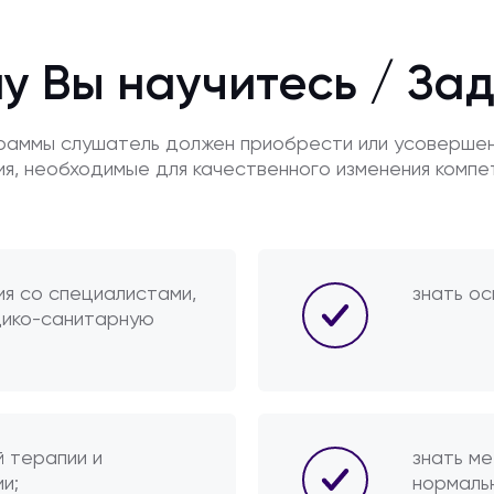
у Вы научитесь / За
граммы слушатель должен приобрести или усоверше
ия, необходимые для качественного изменения компе
ия со специалистами,
знать ос
дико-санитарную
й терапии и
знать м
и;
нормальн