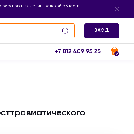
 образования Ленинградской области.
ВХОД
+7 812 409 95 25
0
осттравматического