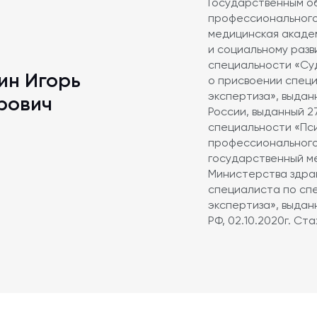
Государственным о
профессионального
медицинская акаде
и социальному разв
специальности «Су
ин Игорь
о присвоении спец
экспертиза», выдан
рович
России, выданный 27
специальности «Пс
профессионального
государственный ме
Министерства здрав
специалиста по сп
экспертиза», выдан
РФ, 02.10.2020г. Ст