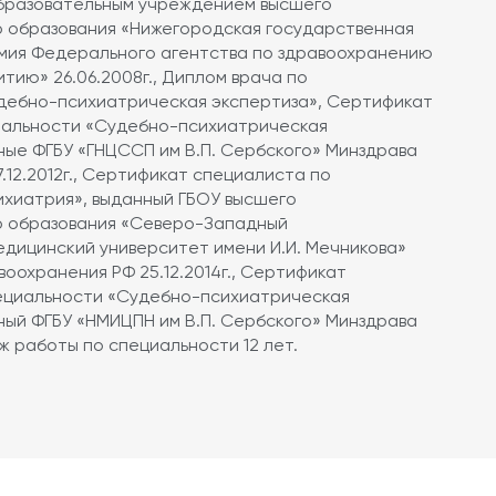
бразовательным учреждением высшего
 образования «Нижегородская государственная
мия Федерального агентства по здравоохранению
итию» 26.06.2008г., Диплом врача по
дебно-психиатрическая экспертиза», Сертификат
иальности «Судебно-психиатрическая
ные ФГБУ «ГНЦССП им В.П. Сербского» Минздрава
.12.2012г., Сертификат специалиста по
ихиатрия», выданный ГБОУ высшего
 образования «Северо-Западный
дицинский университет имени И.И. Мечникова»
оохранения РФ 25.12.2014г., Сертификат
ециальности «Судебно-психиатрическая
ный ФГБУ «НМИЦПН им В.П. Сербского» Минздрава
аж работы по специальности 12 лет.