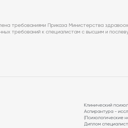
лена требованиями Приказа Министерства здравоохр
онных требований к специалистам с высшим и после
Клинический психол
Аспирантура - исс
(Психологические н
Диплом специалиста