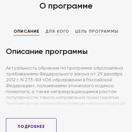
О программе
ОПИСАНИЕ
ДЛЯ КОГО
ЦЕЛЬ ПРОГРАММЫ
Описание программы
Актуальность обучения по программе обусловлена
требованиями Федерального закона от 29 декабря
2012 г. N 273-ФЗ «Об образовании в Российской
Федерации», положениями этического кодекса
психолога, а также непрекращающимся ростом
популярности такого направления психотерапии
третьей волны когнитивно-поведенческого подхода
как ACT.
Данный подход является интегративным и гибким,
модально может быть отнесен как к классической
ПОДРОБНЕЕ