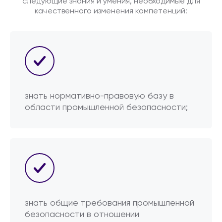
следующие знания и умения, необходимые для
строительства, реконструкции, капитального
качественного изменения компетенций:
ремонта, технического перевооружения,
консервации и ликвидации опасных
производственных объектов.
Работникам, осуществляющим функции
строительного контроля при осуществлении
строительства, реконструкции и капитального
ремонта опасных производственных объектов.
знать нормативно-правовую базу в
области промышленной безопасности;
знать общие требования промышленной
безопасности в отношении