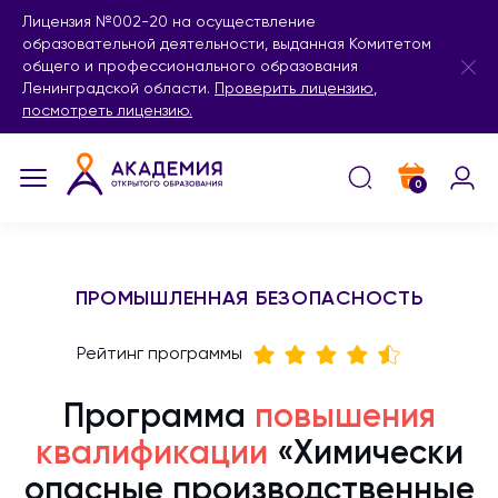
Лицензия №002-20 на осуществление
образовательной деятельности, выданная Комитетом
общего и профессионального образования
Ленинградской области.
Проверить лицензию
,
посмотреть лицензию.
0
ПРОМЫШЛЕННАЯ БЕЗОПАСНОСТЬ
Рейтинг программы
Программа
повышения
квалификации
«Химически
опасные производственные