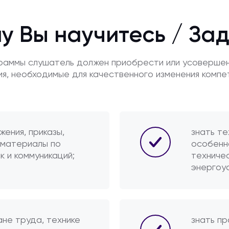
у Вы научитесь / За
граммы слушатель должен приобрести или усоверше
ия, необходимые для качественного изменения компе
жения, приказы,
знать те
 материалы по
особенн
 и коммуникаций;
техниче
энергоус
ане труда, технике
знать пр