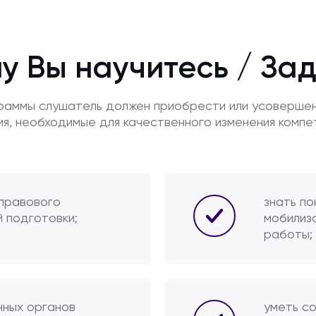
у Вы научитесь / За
граммы слушатель должен приобрести или усоверше
ия, необходимые для качественного изменения компе
 правового
знать по
 подготовки;
мобилиз
работы;
нных органов
уметь с