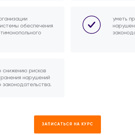
рганизации
уметь пр
системы обеспечения
нарушен
нтимонопольного
законод
о снижению рисков
транения нарушений
 законодательства.
ЗАПИСАТЬСЯ НА КУРС