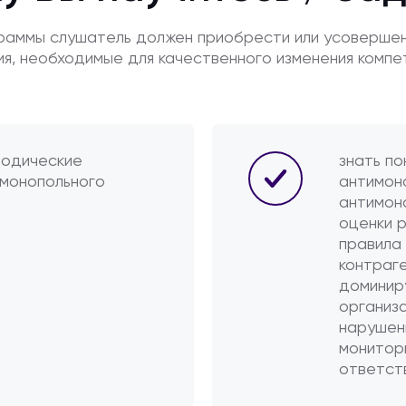
граммы слушатель должен приобрести или усоверше
ия, необходимые для качественного изменения компе
тодические
знать по
имонопольного
антимон
антимоно
оценки р
правила
контраге
доминир
организ
нарушени
монитор
ответст