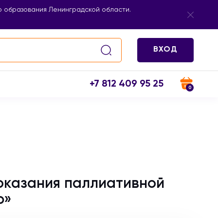
 образования Ленинградской области.
ВХОД
+7 812 409 95 25
0
оказания паллиативной
ю»