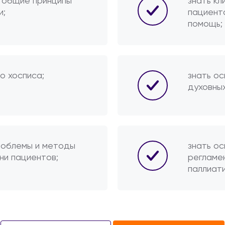
 общие принципы
знать кл
и;
пациент
помощь;
о хосписа;
знать о
духовны
роблемы и методы
знать о
ни пациентов;
регламе
паллиат