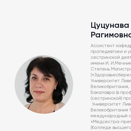
Цуцунава
Рагимовн
Ассистент кафед
пропедевтики и у
сестринской дея
имени И. И.Мечни
Степень Магистра
(«Здоровьесбереж
Университет Ливе
Великобритания, 
Бакалавра (в пр
(сестринской) пра
Университет Лив
Великобритания 1
международный 
«Медсестра-пре
(Колледж высшего