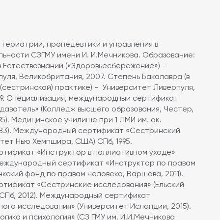
гериатрии, пропедевтики и управления в
ьности СЗГМУ имени И. И.Мечникова. Образование:
 Естествознании («Здоровьесбережение») -
уля, Великобритания, 2007. Степень Бакалавра (в
сестринской) практике) - Университет Ливерпуля,
99. Специализация, международный сертификат
аватель» (Колледж высшего образования, Честер,
5). Медицинское училище при 1 ЛМИ им. ак.
1983). Международный сертификат «Сестринский
тет Нью Хемпшира, США) СПб, 1995.
тификат «Инструктор в паллиативном уходе»
. Международный сертификат «Инструктор по правам
нкский фонд по правам человека, Варшава, 2011).
тификат «Сестринские исследования» (Ельский
СПб, 2012). Международный сертификат
ого исследования» (Университет Исландии, 2015).
гика и психология» (СЗ ГМУ им. И.И.Мечникова