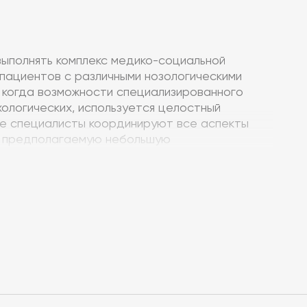
ыполнять комплекс медико-социальной
 пациентов с различными нозологическими
 когда возможности специализированного
хологических, используется целостный
ие специалисты координируют все аспекты
на предполагаемую небольшую
цинскими специалистами при терапии боли,
нная паллиативная медицина требует наличия
ы, фармакологии, онкологии и психотерапии,