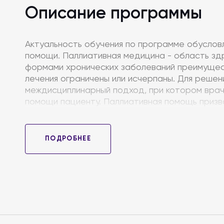
Описание программы
Актуальность обучения по программе обуслов
помощи. Паллиативная медицина - область здр
формами хронических заболеваний преимущест
лечения ограничены или исчерпаны. Для решени
междисциплинарный подход, при котором врач
помощи пациенту. Паллиативная помощь призв
продолжительность жизни. Приемы паллиативн
других симптомов заболевания и особенно пр
высококвалифицированных врачебных кадров, 
ПОДРОБНЕЕ
а также владеющих навыками межчеловеческо