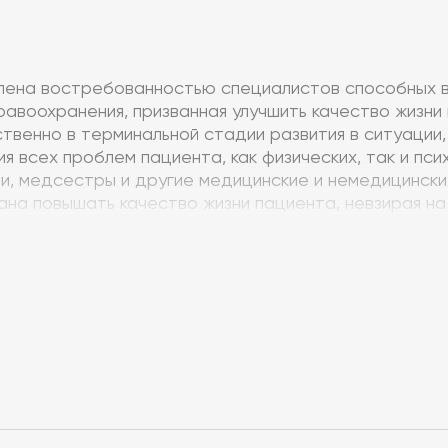
лена востребованностью специалистов способных в
авоохранения, призванная улучшить качество жизни
венно в терминальной стадии развития в ситуации,
я всех проблем пациента, как физических, так и пси
и, медсестры и другие медицинские и немедицинск
ана повышать качество жизни пациента, невзирая 
ой медицины могут использоваться различными меди
и учете психологических аспектов лечения. Совреме
обладающих знаниями в области клинической медицин
го общения.