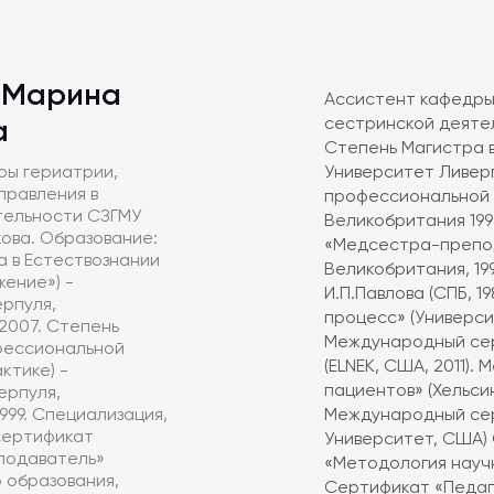
 Марина
Ассистент кафедры 
сестринской деятел
а
Степень Магистра в
ры гериатрии,
Университет Ливерп
правления в
профессиональной (
тельности СЗГМУ
Великобритания 19
кова. Образование:
«Медсестра-препод
 в Естествознании
Великобритания, 199
ение») -
И.П.Павлова (СПБ, 
рпуля,
процесс» (Универси
2007. Степень
Международный сер
офессиональной
(ELNEK, США, 2011)
ктике) -
пациентов» (Хельси
ерпуля,
999. Специализация,
Международный сер
сертификат
Университет, США) 
подаватель»
«Методология научн
 образования,
Сертификат «Педаго