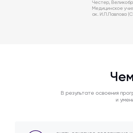
Честер, Великобри
Медицинское учил
ак. И.П.Павлова (СП
Чем
В результате освоения про
и умен