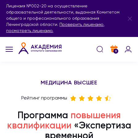
Лицензия №002-20 на осуществление
образовательной деятельности, выданная Комитетом
общего и профессионального образования
Ленинградской области.
Проверить лицензию
,
посмотреть лицензию.
0
МЕДИЦИНА ВЫСШЕЕ
Рейтинг программы
Программа
повышения
квалификации
«Экспертиза
временной