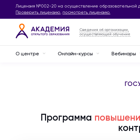
Лицензия №002-20 на осуществление образовательной д
Проверить лицензию
,
посмотреть лицензию.
Сведения об организации,
осуществляющей обучение
О центре
Онлайн-курсы
Вебинары
ГОС
Программа
повышени
конт