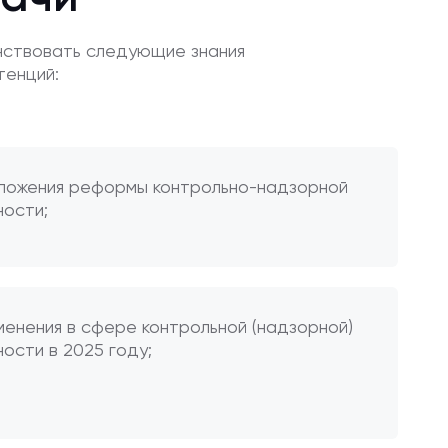
нствовать следующие знания
тенций:
оложения реформы контрольно-надзорной
ности;
менения в сфере контрольной (надзорной)
ости в 2025 году;