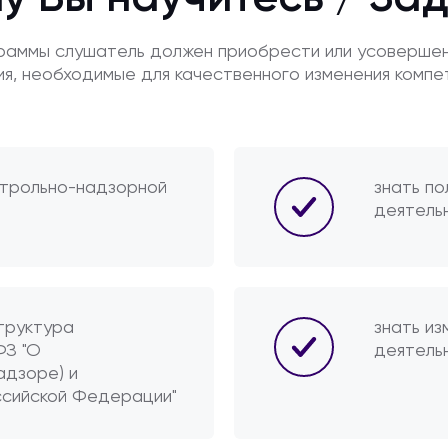
граммы слушатель должен приобрести или усоверше
ия, необходимые для качественного изменения компе
нтрольно-надзорной
знать п
деятель
структура
знать из
ФЗ "О
деятельн
адзоре) и
ссийской Федерации"