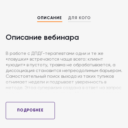
ОПИСАНИЕ
ДЛЯ КОГО
Описание вебинара
В работе с ДПДГ-терапевтами одни и те же
«ловушки» встречаются чаще всего: клиент
«уходит» в пустоту, травма не обрабатывается, а
диссоциация становится непреодолимым барьером.
Самостоятельный поиск выхода из таких тупиков
отнимает недели и подрывает уверенность в
методе. Этоа супервизия создана в ответ на запрос
практикующих специалистов: «Мне нужен не просто
лектор, а живой разбор моей ситуации, чтобы я мог
продолжить работу уже завтра».
ПОДРОБНЕЕ