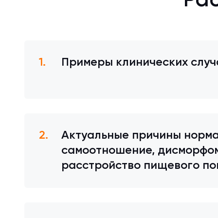
Ра
Примеры клинических случ
Актуальные причины норма
самоотношение, дисморфом
расстройство пищевого пов