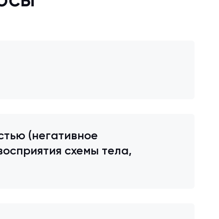
осы
стью (негативное
осприятия схемы тела,