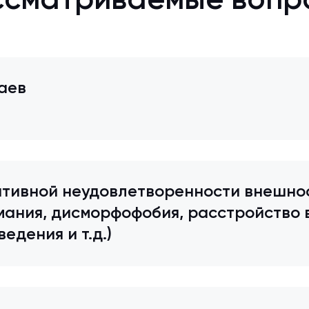
ссматриваемые вопр
аев
тивной неудовлетворенности внешно
ания, дисморфофобия, расстройство в
едения и т.д.)