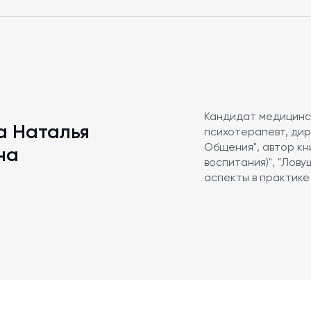
Кандидат медицинск
а Наталья
психотерапевт, ди
Общения", автор кн
на
воспитания)", "Лов
аспекты в практике