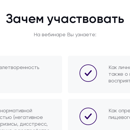
Зачем участвовать
На вебинаре Вы узнаете:
овлетворенность
Как личн
также о 
восприя
 нормативной
Как опр
стью (негативное
пищевого
ризисы, дисстресс,