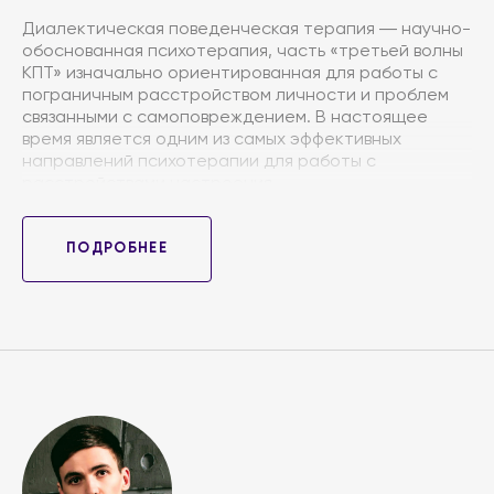
Диалектическая поведенческая терапия ― научно-
обоснованная психотерапия, часть «третьей волны
КПТ» изначально ориентированная для работы с
пограничным расстройством личности и проблем
связанными с самоповреждением. В настоящее
время является одним из самых эффективных
направлений психотерапии для работы с
расстройствами настроения.
Этот подход совмещает в себе поведенческую
терапию, тренинг навыков и практики
осознанности. Ключевой особенностью является
ПОДРОБНЕЕ
лежащая в основе диалектическая философия, она
подразумевает, что не нужно занимать не одну из
крайностей и искать баланс и равновесие между
стратегиями изменения и стратегиями принятия.