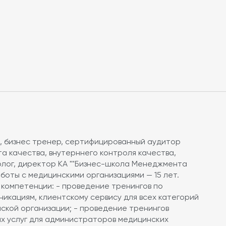
части кадровой работы в соотвествии с
дицинским персоналом, правильно составлять
н "Об утверждении Требований к организации
).
, бизнес тренер, сертифицированный аудитор
инара. Контроль участия слушателя в течение
 качества, внутерннего контроля качества,
Минимальное время присутствия на
олог, директор КА ""Бизнес-школа Менеджмента
му отчету, генерируемому платформой
аботы с медицинскими организациями — 15 лет.
ему голосования. 1 вопрос "Я присутствую в
компетенции: - проведение тренингов по
димо отметить присутствие на 2 голосованиях
икациям, клиентскому сервису для всех категорий
ской организации; - проведение тренингов
х услуг для администраторов медицинских
невыполнении хотя бы одного из условий