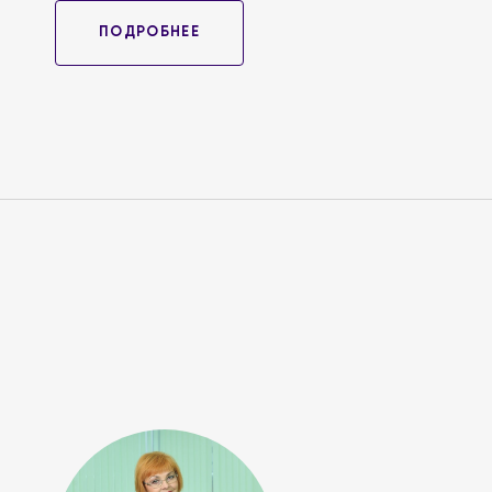
работников в медицинской организации.
ПОДРОБНЕЕ
Цель ОМ - повышение качества управленчески
требованиями внутреннего контроля качества
По итогам участия в ОМ, участники смогут к
алгоритмы работы в соответствии с требован
и проведению внутреннего контроля качества
Программа вебинара доступна по ссылке
http
Мероприятие аккредитовано Комиссией по оце
Методы учета присутствия участников.
Электронная регистрация, контроль подключен
всего периода трансляции вебинара проводит
конференции для получения ИКП - 85 минут. 
трансляции. В ходе трансляции три раза пров
эфире", вариант ответа да / нет, время голо
из 3.
При выполнении вышеописанных условий выдае