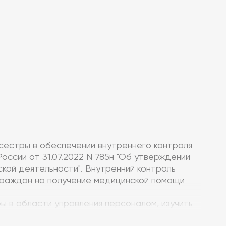
сестры в обеспечении внутреннего контроля
оссии от 31.07.2022 N 785н "Об утверждении
кой деятельности". Внутренний контроль
граждан на получение медицинской помощи
ы в области управления персоналом, изучить
же принципы мотивации и коммуникации