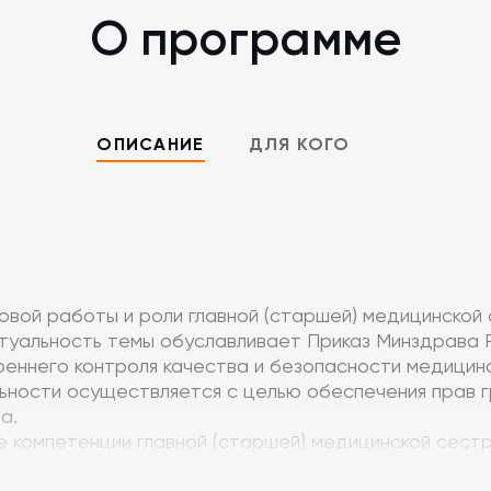
О программе
ОПИСАНИЕ
ДЛЯ КОГО
вой работы и роли главной (старшей) медицинской 
ктуальность темы обуславливает Приказ Минздрава Р
еннего контроля качества и безопасности медицинс
ьности осуществляется с целью обеспечения прав 
ва.
 компетенции главной (старшей) медицинской сестр
медицинских сестер, их обучению и развитию, а так