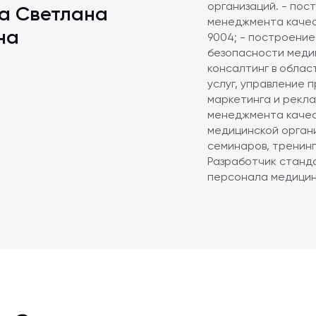
организаций. - по
разования без ИКП.
а Светлана
менеджмента качес
на
9004; - построение
il:
info@akobr.ru
безопасности меди
консалтинг в обла
услуг, управление 
маркетинга и рекл
менеджмента качес
медицинской орган
семинаров, тренинг
Разработчик станд
персонала медицин