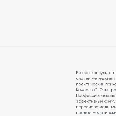
х функций главной (старшей) медицинской сестры в 
 и безопасности медицинской деятельности.
орректно проводить кадровую работу со средним ме
иями Приказа Минздрава России от 31.07.2022 N 785
 и безопасности медицинской деятельности".
s://disk.yandex.ru/i/unh1jc1Sx8goYA
нке учебных мероприятий и материалов НМО (2 ЗЕТ
Бизнес-консультант
ия (по электронной почте) во время проведения веб
систем менеджмента
ся с помощью внезапных электронных голосований. 
практический псих
Время присутствия контролируется по автоматическо
Качества"". Опыт р
одится контроль присутствия через встроенную сист
Профессиональные 
сования 1 минута. Для подтверждения участия необхо
эффективным коммун
персонала медицин
продаж медицински
тся ИКП и сертификат участника по форме НМО. При 