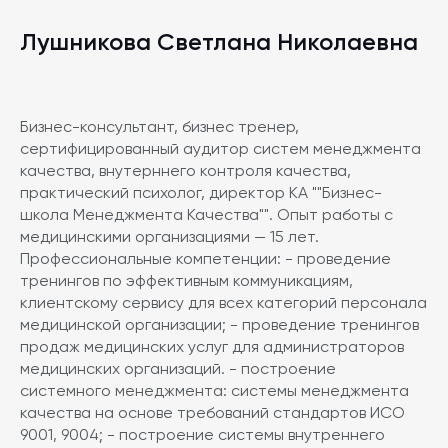
По результатам участия в образовательном
мероприятии медицинские работники смогут
Лушникова Светлана Николаевна
выстроить пациентоориентированную модель
взаимодействия сестринского персонала с
пациентами и адаптировать её на практике.
Бизнес-консультант, бизнес тренер,
Документация по данному учебному мероприятию
сертифицированный аудитор систем менеджмента
представлена в Комиссию по оценке учебных
качества, внутерннего контроля качества,
мероприятий и материалов для НМО.
практический психолог, директор КА ""Бизнес-
школа Менеджмента Качества"". Опыт работы с
медицинскими организациями — 15 лет.
Профессиональные компетенции: - проведение
тренингов по эффективным коммуникациям,
клиентскому сервису для всех категорий персонала
медицинской организации; - проведение тренингов
продаж медицинских услуг для администраторов
медицинских организаций. - построение
системного менеджмента: системы менеджмента
качества на основе требований стандартов ИСО
9001, 9004; - построение системы внутреннего