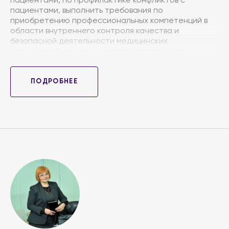
пациентами, по профилактике конфликтов с
пациентами, выполнить требования по
приобретению профессиональных компетенций в
области внутреннего контроля качества и
безопасной деятельности медицинских
организаций по пациентоориентированному
подходу.
Целью образовательного мероприятия являются: -
ПОДРОБНЕЕ
повышение качества и безопасности всех видов
медицинской помощи путем внедрения новых
организационных форм работы на основе принципов
пациентоориентированности. - Формирование
личных и профессиональных качеств медицинских
сестер для обеспчения
пациоентоориентированного подхода в работе. -
Вовлечение среднего медицинского персонала в
процессы совершенствования оказания
медицинской помощи путем применения различных
технологий, в том числе ресурсосберегающих, для
повышения удовлетворенности пациентов
медицинской помощью.