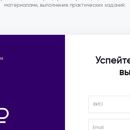
материалами, выполнение практических заданий.
Успейт
ия
вы
ФИО
₽
Email