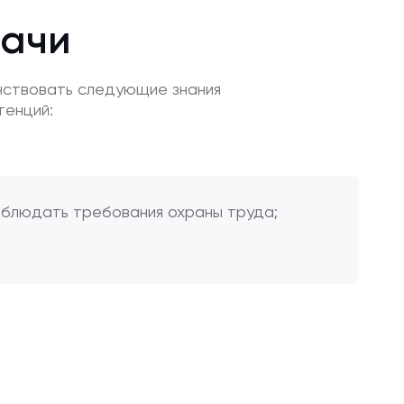
дачи
нствовать следующие знания
тенций:
облюдать требования охраны труда;