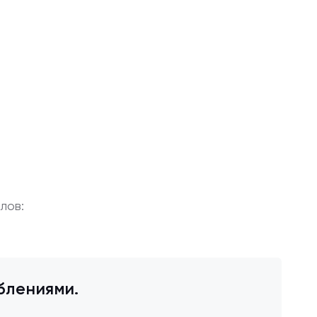
лов:
блениями.