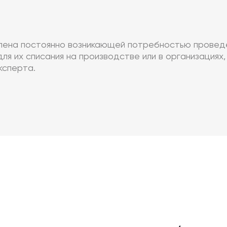
лена постоянно возникающей потребностью проведе
ля их списания на производстве или в организация
ксперта.