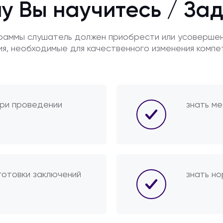
у Вы научитесь / За
граммы слушатель должен приобрести или усоверше
ия, необходимые для качественного изменения компе
при проведении
знать ме
готовки заключений
знать но