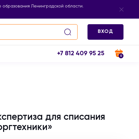
 образования Ленинградской области.
ВХОД
+7 812 409 95 25
0
кспертиза для списания
оргтехники»