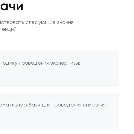
дачи
нствовать следующие знания
тенций:
тодику проведения экспертизы;
рмативную базу для проведения списания;