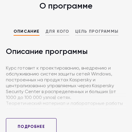
О программе
ОПИСАНИЕ
ДЛЯ КОГО
ЦЕЛЬ ПРОГРАММЫ
Описание программы
Курс готовит к проектированию, внедрению и
обслуживанию систем защиты сетей Windows,
построенных на продуктах Kaspersky и
централизованно управляемых через Kaspersky
Security Center в распределенных и больших (от
1000 до 100 000 узлов) сетях.
Теоретический материал и лабораторные работы
дают слушателям необходимые знания и навыки,
благодаря которым слушатель сможет:
— Спроектировать и реализовать систему
управления защитой в большой и/или
ПОДРОБНЕЕ