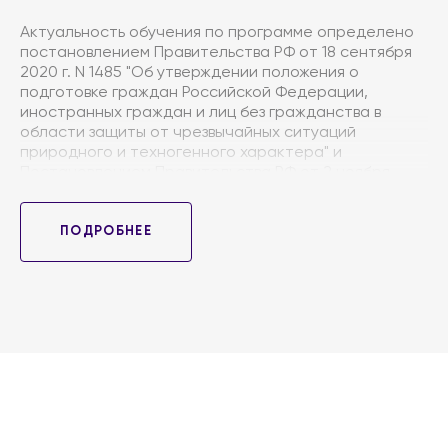
Актуальность обучения по программе определено
постановлением Правительства РФ от 18 сентября
2020 г. N 1485 "Об утверждении положения о
подготовке граждан Российской Федерации,
иностранных граждан и лиц без гражданства в
области защиты от чрезвычайных ситуаций
природного и техногенного характера" и
Постановлением Правительства РФ от 2 ноября
2000 г. N 841 "Об утверждении Положения о
подготовке населения в области гражданской
обороны"; федеральным законом от 12 февраля 1998
ПОДРОБНЕЕ
г. № 28-ФЗ «О гражданской обороне» и
федеральным законом от 21 декабря 1994 г. № 68-ФЗ
«О защите населения и территорий от
чрезвычайных ситуаций природного и техногенного
характера».