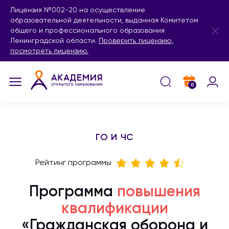
Лицензия №002-20 на осуществление
образовательной деятельности, выданная Комитетом
общего и профессионального образования
Ленинградской области.
Проверить лицензию
,
посмотреть лицензию.
0
ГО И ЧС
Рейтинг программы
Программа
повышения
квалификации
«Гражданская оборона и